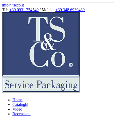
info@tseco.it
Tel:
+39 0931 754540
/ Mobile:
+39 348 6939439
Home
Cataloghi
Video
Recensioni