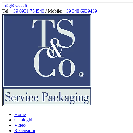
info@tseco.it
Tel:
+39 0931 754540
/ Mobile:
+39 348 6939439
Home
Cataloghi
Video
Recensioni