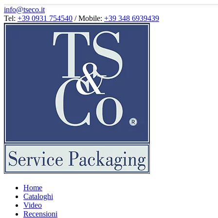
info@tseco.it
Tel:
+39 0931 754540
/ Mobile:
+39 348 6939439
Home
Cataloghi
Video
Recensioni