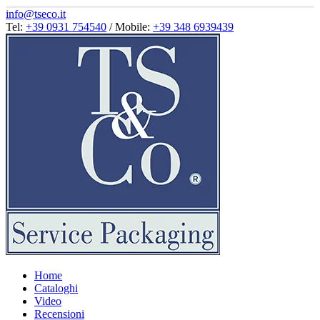
info@tseco.it
Tel:
+39 0931 754540
/ Mobile:
+39 348 6939439
Home
Cataloghi
Video
Recensioni