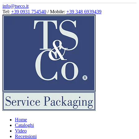
info@tseco.it
Tel:
+39 0931 754540
/ Mobile:
+39 348 6939439
Home
Cataloghi
Video
Recensioni