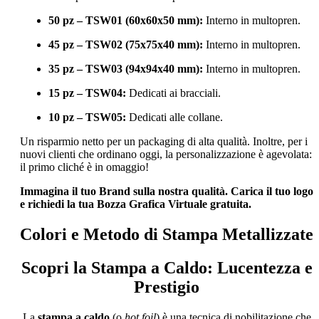
50 pz – TSW01 (60x60x50 mm):
Interno in multopren.
45 pz – TSW02 (75x75x40 mm):
Interno in multopren.
35 pz – TSW03 (94x94x40 mm):
Interno in multopren.
15 pz – TSW04:
Dedicati ai bracciali.
10 pz – TSW05:
Dedicati alle collane.
Un risparmio netto per un packaging di alta qualità. Inoltre, per i
nuovi clienti che ordinano oggi, la personalizzazione è agevolata:
il primo cliché è in omaggio!
Immagina il tuo Brand sulla nostra qualità. Carica il tuo logo
e richiedi la tua Bozza Grafica Virtuale gratuita.
Colori e Metodo di Stampa Metallizzate
Scopri la Stampa a Caldo: Lucentezza e
Prestigio
La
stampa a caldo
(o
hot foil
) è una tecnica di nobilitazione che