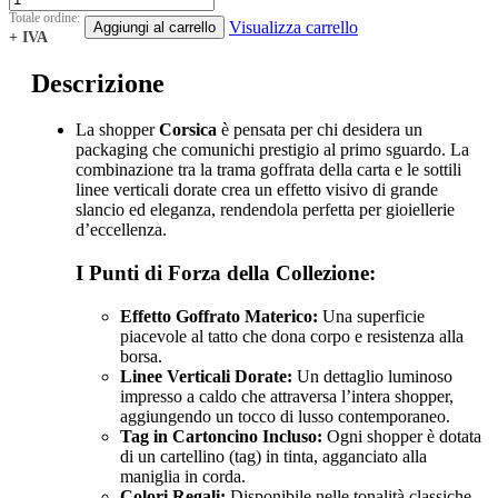
Totale ordine:
Visualizza carrello
Aggiungi al carrello
+ IVA
Descrizione
La shopper
Corsica
è pensata per chi desidera un
packaging che comunichi prestigio al primo sguardo. La
combinazione tra la trama goffrata della carta e le sottili
linee verticali dorate crea un effetto visivo di grande
slancio ed eleganza, rendendola perfetta per gioiellerie
d’eccellenza.
I Punti di Forza della Collezione:
Effetto Goffrato Materico:
Una superficie
piacevole al tatto che dona corpo e resistenza alla
borsa.
Linee Verticali Dorate:
Un dettaglio luminoso
impresso a caldo che attraversa l’intera shopper,
aggiungendo un tocco di lusso contemporaneo.
Tag in Cartoncino Incluso:
Ogni shopper è dotata
di un cartellino (tag) in tinta, agganciato alla
maniglia in corda.
Colori Regali:
Disponibile nelle tonalità classiche