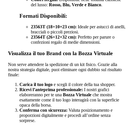
del lusso:
Rosso, Blu, Verde e Bianco
.
Formati Disponibili:
23563T (18+10×23 cm):
Ideale per astucci di anelli,
bracciali o piccoli preziosi.
23564T (26+12×32 cm):
Perfetto per parure o
confezioni regalo di medie dimensioni.
Visualizza il tuo Brand con la Bozza Virtuale
Non serve attendere la spedizione di un kit fisico. Grazie alla
nostra strategia digitale, puoi eliminare ogni dubbio sul risultato
finale:
Carica il tuo logo
e scegli il colore della tua shopper.
Ricevi l’anteprima professionale:
I nostri grafici
elaboreranno per te una
Bozza Virtuale
che mostra
esattamente come il tuo logo interagirà con la superficie
opaca della borsa.
Conferma con sicurezza:
Valuta posizionamento e
proporzioni digitalmente e procedi all’ordine senza
sorprese.