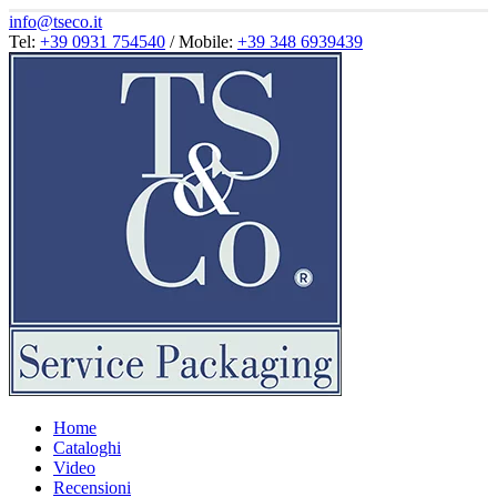
info@tseco.it
Tel:
+39 0931 754540
/ Mobile:
+39 348 6939439
Home
Cataloghi
Video
Recensioni