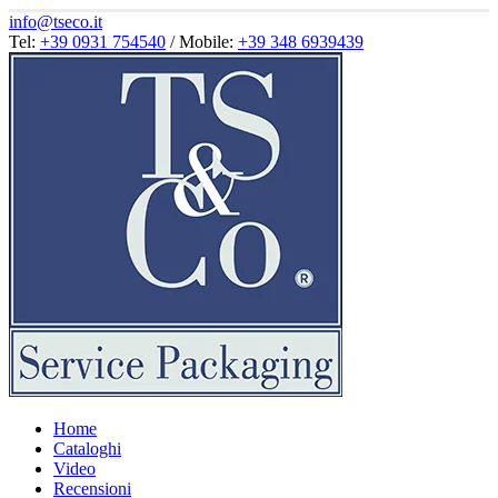
info@tseco.it
Tel:
+39 0931 754540
/ Mobile:
+39 348 6939439
Home
Cataloghi
Video
Recensioni