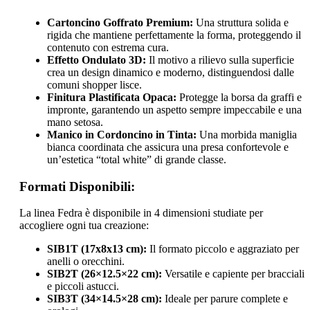
Cartoncino Goffrato Premium:
Una struttura solida e
rigida che mantiene perfettamente la forma, proteggendo il
contenuto con estrema cura.
Effetto Ondulato 3D:
Il motivo a rilievo sulla superficie
crea un design dinamico e moderno, distinguendosi dalle
comuni shopper lisce.
Finitura Plastificata Opaca:
Protegge la borsa da graffi e
impronte, garantendo un aspetto sempre impeccabile e una
mano setosa.
Manico in Cordoncino in Tinta:
Una morbida maniglia
bianca coordinata che assicura una presa confortevole e
un’estetica “total white” di grande classe.
Formati Disponibili:
La linea Fedra è disponibile in 4 dimensioni studiate per
accogliere ogni tua creazione:
SIB1T (17x8x13 cm):
Il formato piccolo e aggraziato per
anelli o orecchini.
SIB2T (26×12.5×22 cm):
Versatile e capiente per bracciali
e piccoli astucci.
SIB3T (34×14.5×28 cm):
Ideale per parure complete e