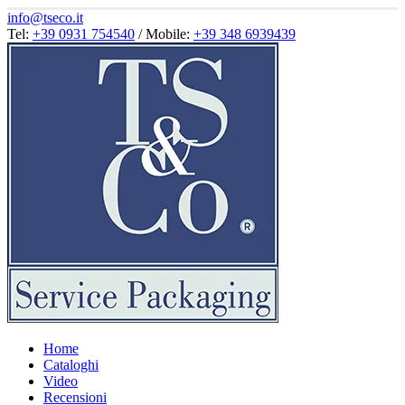
info@tseco.it
Tel:
+39 0931 754540
/ Mobile:
+39 348 6939439
Home
Cataloghi
Video
Recensioni