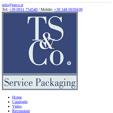
info@tseco.it
Tel:
+39 0931 754540
/ Mobile:
+39 348 6939439
Home
Cataloghi
Video
Recensioni